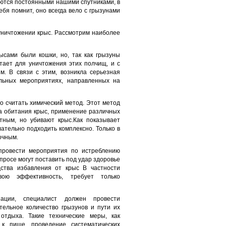
яются постоянными нашими спутниками, в
ебя помнит, оно всегда вело с грызунами
 уничтожении крыс. Рассмотрим наиболее
сами были кошки, но, так как грызуны
тает для уничтожения этих полчищ, и с
м. В связи с этим, возникла серьезная
льных мероприятиях, направленных на
 считать химический метод. Этот метод
ла обитания крыс, применение различных
тным, но убивают крыс.Как показывает
лательно подходить комплексно. Только в
очным.
 провести мероприятия по истреблению
просе могут поставить под удар здоровье
ства избавления от крыс В частности
ою эффективность, требует только
ации, специалист должен провести
тельное количество грызунов и пути их
отдыха. Такие технические меры, как
к пище, проведение систематических