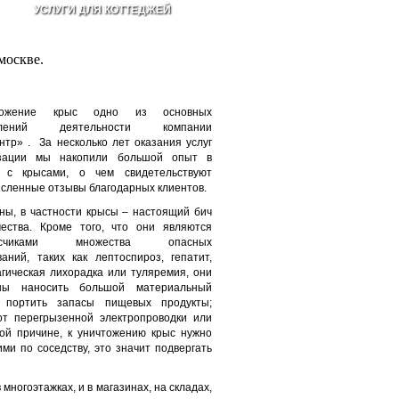
УСЛУГИ ДЛЯ КОТТЕДЖЕЙ
москве.
тожение крыс одно из основных
влений деятельности компании
нтр» . За несколько лет оказания услуг
зации мы накопили большой опыт в
 с крысами, о чем свидетельствуют
исленные отзывы благодарных клиентов.
ны, в частности крысы – настоящий бич
чества. Кроме того, что они являются
носчиками множества опасных
ваний, таких как лептоспироз, гепатит,
агическая лихорадка или туляремия, они
ны наносить большой материальный
 портить запасы пищевых продукты;
от перегрызенной электропроводки или
ой причине, к уничтожению крыс нужно
ими по соседству, это значит подвергать
 многоэтажках, и в магазинах, на складах,