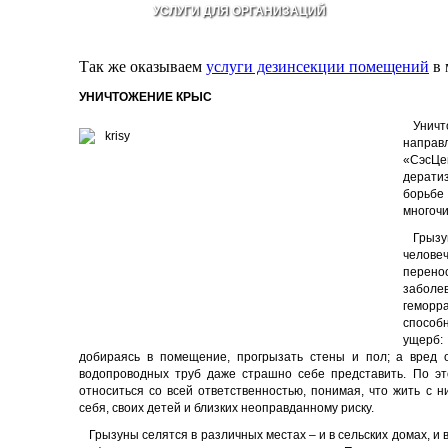
УСЛУГИ ДЛЯ ОРГАНИЗАЦИЙ
Так же оказываем
услуги дезинсекции помещений
в 
УНИЧТОЖЕНИЕ КРЫС
Унич
напра
«СэсЦе
дерати
борьбе
многоч
Грызу
челове
пере
заболе
геморр
способ
ущерб:
добираясь в помещение, прогрызать стены и пол; а вред 
водопроводных труб даже страшно себе представить. По эт
относиться со всей ответственностью, понимая, что жить с н
себя, своих детей и близких неоправданному риску.
Грызуны селятся в различных местах – и в сельских домах, и в