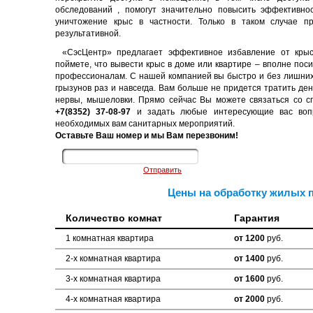
обследований , помогут значительно повысить эффективнос
уничтожение крыс в частности. Только в таком случае 
результативной.
«СэсЦентр» предлагает эффективное избавление от кр
поймете, что вывести крыс в доме или квартире – вполне поси
профессионалам. С нашей компанией вы быстро и без лишних
грызунов раз и навсегда. Вам больше не придется тратить де
нервы, мышеловки. Прямо сейчас Вы можете связаться со 
+7(8352) 37-08-97
и задать любые интересующие вас вопр
необходимых вам санитарных мероприятий.
Оставьте Ваш номер и мы Вам перезвоним!
Цены на обработку жилых 
Количество комнат
Гарантия
1 комнатная квартира
от 1200
руб.
2-х комнатная квартира
от 1400
руб.
3-х комнатная квартира
от 1600
руб.
4-х комнатная квартира
от 2000
руб.