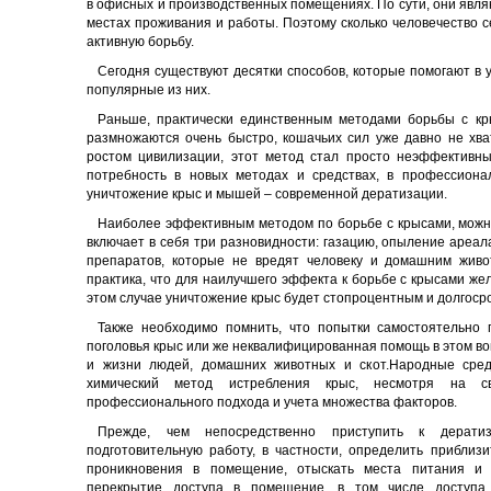
в офисных и производственных помещениях. По сути, они явл
местах проживания и работы. Поэтому сколько человечество с
активную борьбу.
Сегодня существуют десятки способов, которые помогают в
популярные из них.
Раньше, практически единственным методами борьбы с кры
размножаются очень быстро, кошачьих сил уже давно не хва
ростом цивилизации, этот метод стал просто неэффективны
потребность в новых методах и средствах, в профессиона
уничтожение крыс и мышей – современной дератизации.
Наиболее эффективным методом по борьбе с крысами, можно
включает в себя три разновидности: газацию, опыление ареа
препаратов, которые не вредят человеку и домашним живо
практика, что для наилучшего эффекта к борьбе с крысами же
этом случае уничтожение крыс будет стопроцентным и долгоср
Также необходимо помнить, что попытки самостоятельно
поголовья крыс или же неквалифицированная помощь в этом во
и жизни людей, домашних животных и скот.Народные сред
химический метод истребления крыс, несмотря на св
профессионального подхода и учета множества факторов.
Прежде, чем непосредственно приступить к дератиз
подготовительную работу, в частности, определить приблизи
проникновения в помещение, отыскать места питания и 
перекрытие доступа в помещение, в том числе доступа 