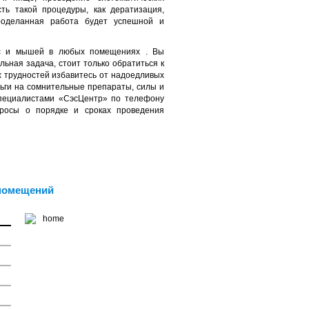
ть такой процедуры, как дератизация,
проделанная работа будет успешной и
ыс и мышей в любых помещениях . Вы
льная задача, стоит только обратиться к
 трудностей избавитесь от надоедливых
ньги на сомнительные препараты, силы и
специалистами «СэсЦентр» по телефону
осы о порядке и сроках проведения
помещений