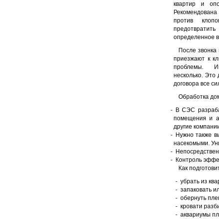
квартир и опо
Рекомендован
против клоп
предотвратит
определенное в
После звонка 
приезжают к к
проблемы. И
несколько. Это
договора все си
Обработка дом
В СЭС разраба
помещения и а
другие компании
Нужно также в
насекомыми. Ун
Непосредствен
Контроль эффе
Как подготовит
убрать из кв
запаковать и
обернуть пле
кровати разб
аквариумы пл