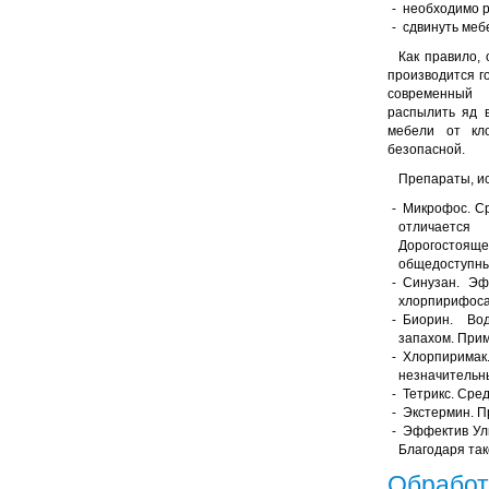
необходимо р
сдвинуть мебе
Как правило, 
производится г
современный
распылить яд 
мебели от кл
безопасной.
Препараты, и
Микрофос. Ср
отличается 
Дорогостоящ
общедоступны
Синузан. Эф
хлорпирифоса
Биорин. Во
запахом. При
Хлорпиримак.
незначительн
Тетрикс. Сре
Экстермин. П
Эффектив Уль
Благодаря так
Обработ