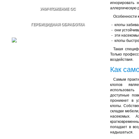
игнорировать 
аллергическую 
УНИЧТОЖЕНИЕ ОС
Особенности к
ГЕРБИЦИДНАЯ ОБРАБОТКА
клопы забива
они устойчив
эти насекомы
клопы быстро
Такая специф
Только професс
воздействия.
Как сам
Самым практи
клопов явля
использоват
доступные пов
проникнет в у
клопы. Собстве
складки мебели
насекомых. 
кратковременны
попадает в во
надышаться.