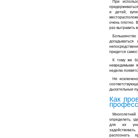
При использ
придерживаться
и детей, купи
месторасположе
очень плотно. 
раз вытравить 
Большинство
догадываться 
непосредствен
придется самос
К тому же бо
невредимыми я
неделю появятс
Не исключено
соответствующ
дыхательные пу
Как про
профес
Многолетний 
определить, гд
для их уни
задействоват
распознать п