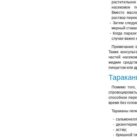
растительное
насекомое п
Вместо масл
раствор перек
Затем следуе
мерный стакан
Когда парази
случае важно 
Примечание: е
Также консульт
частей насеко
жидкие средст
пинцетом или др
Таракан
Помимо того,
спровоцироват
способное пере
время без голов
Тараканы легк
сальмонелл
дизентерию
астму;
брюшной т