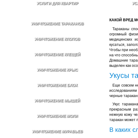
УСЛУГИ ДЛЯ КВАРТИР
УС
КАКОЙ ВРЕД М
УНИЧТОЖЕНИЕ ТАРАКАНОВ
Тараканы спо
огромный физи
УНИЧТОЖЕНИЕ КЛОПОВ
медицинских и
кусаться, запо
Чтобы при необ
УНИЧТОЖЕНИЕ КЛЕЩЕЙ
на что способны
Домашние тарак
выделен как осо
УНИЧТОЖЕНИЕ КРЫС
Укусы т
УНИЧТОЖЕНИЕ БЛОХ
Еще совсем не
исследованиям 
черные таракан
УНИЧТОЖЕНИЕ МЫШЕЙ
Укус таракан
прекрасным ра
нежную кожу чел
УНИЧТОЖЕНИЕ МОЛИ
таракан может 
В каких с
УНИЧТОЖЕНИЕ МУРАВЬЕВ