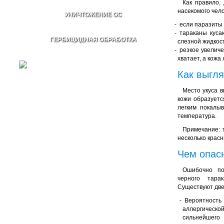
Как правило,
насекомого чел
УНИЧТОЖЕНИЕ ОС
если паразиты 
тараканы куса
ГЕРБИЦИДНАЯ ОБРАБОТКА
слезной жидкос
резкое увеличе
хватает, а кожа
Как выгля
Место укуса в
кожи образуетс
легким покалы
температура.
Примечание: т
несколько крас
Чем опас
Ошибочно по
черного тара
Существуют две
Вероятно
аллергическ
сильнейшего