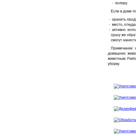
холеру.
Если в доме п
хранить прод
место, откуда
активно испо
сразу же обра
смогут нанест
Примечание: 
домашних живо
животным. Рабо
уборку.