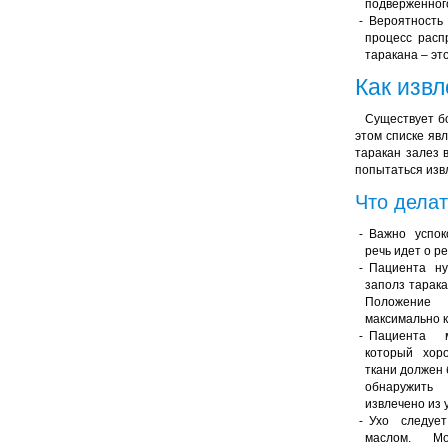
подверженног
Вероятность 
процесс расп
таракана – эт
Как извл
Существует б
этом списке явл
таракан залез 
попытаться изв
Что делат
Важно успок
речь идет о р
Пациента ну
заполз тарака
Положени
максимально 
Пациента 
который хор
ткани должен 
обнаружить 
извлечено из 
Ухо следуе
маслом. Мо